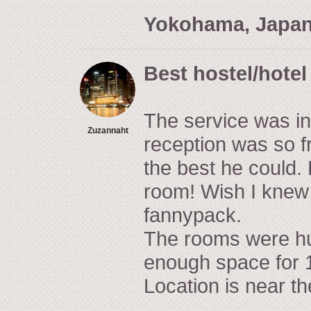
Yokohama, Japa
Best hostel/hotel
The service was in
Zuzannaht
reception was so f
the best he could.
room! Wish I knew
fannypack.
The rooms were hu
enough space for 1
Location is near th