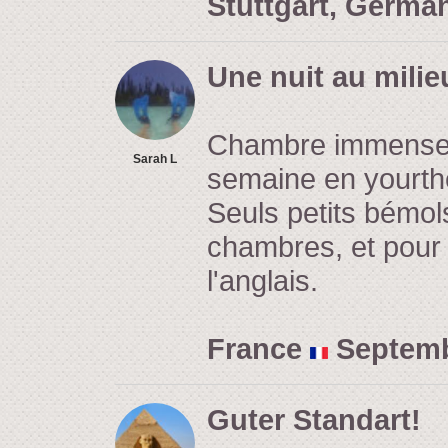
Stuttgart, Germ
Une nuit au milie
Chambre immense, b
Sarah L
semaine en yourth
Seuls petits bémols
chambres, et pour u
l'anglais.
France
Septembe
Guter Standart!