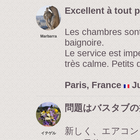
Excellent à tout 
Les chambres sont 
Marbarra
baignoire.
Le service est impe
très calme. Petits 
Paris, France
Ju
問題はバスタブの
新しく、エアコン
イテゲル