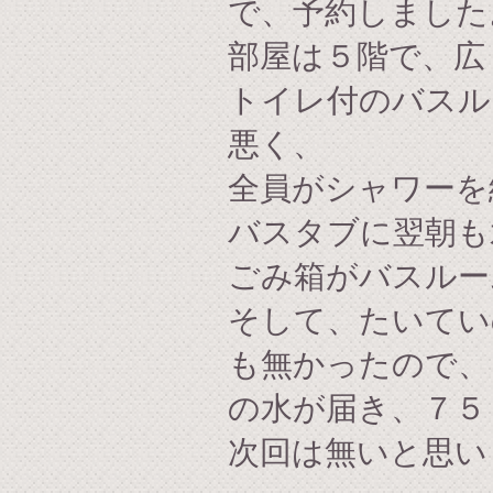
で、予約しました
部屋は５階で、広
トイレ付のバスル
悪く、
全員がシャワーを
バスタブに翌朝も
ごみ箱がバスルー
そして、たいてい
も無かったので、
の水が届き、７５
次回は無いと思い